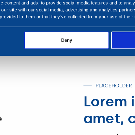
e content and ads, to provide social media features and to analy
bunkerwerkzaamheden 
 our site with our social media, advertising and analytics partn
methode in de regio’s
 provided to them or that they’ve collected from your use of their
Rotterdam.
Deny
PLACEHOLDER
Lorem i
amet, 