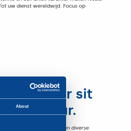
 Tot uw dienst wereldwijd. Focus op
psum dolor sit
onsectetur.
About
r. en Mobilservice 39 voeren diverse