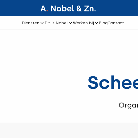
Diensten
Dit is Nobel
Werken bij
Blog
Contact
Werken bij
Blog
Contact
Sche
Organ
00:00
/
00:00