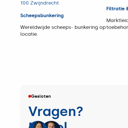
Filtratie
Scheepsbunkering
Marktleid
Wereldwijde scheeps- bunkering op
toebehor
locatie.
Filtratie
Scheepsbunkering
&
Separati
Gesloten
Vragen?
Nobel