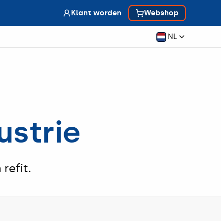
Klant worden
Webshop
Webshop
Klant worden
NL
strie
refit.