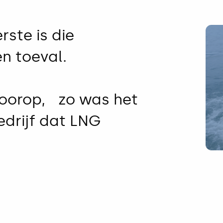
rste is die
en toeval.
voorop, zo was het
edrijf dat LNG