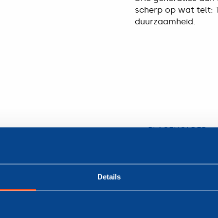
scherp op wat telt:
duurzaamheid.
PLACEHOLDER
Lorem i
amet, c
Details
De bunkerboten Aart S