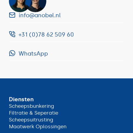
info@anobel.nl
+31 (0)78 62 509 60
info@anobel.nl
WhatsApp
+31
(0)78
WhatsApp
62
509
60
Diensten
Scheepsbunkering
Scheepsbunkering
Filtratie & Seperatie
Filtratie & Seperatie
Scheepsuitrusting
Scheepsuitrusting
Maatwerk Oplossingen