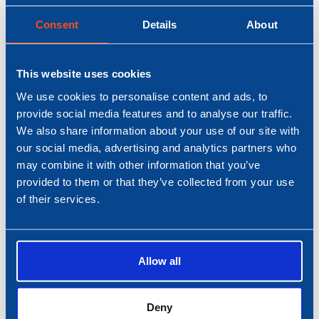
handen nodig heeft, springt er altijd wel een
Consent
Details
About
collega bij. Je staat er nooit alleen voor. Dat
maakt het werken bij Nobel niet alleen
professioneel en uitdagend, maar ook
This website uses cookies
plezierig en menselijk. Je voelt je onderdeel
van een hecht team, en dat geeft veel
We use cookies to personalise content and ads, to
energie.
provide social media features and to analyse our traffic.
We also share information about your use of our site with
our social media, advertising and analytics partners who
may combine it with other information that you’ve
provided to them or that they’ve collected from your use
of their services.
Allow all
Deny
LEES VERDER