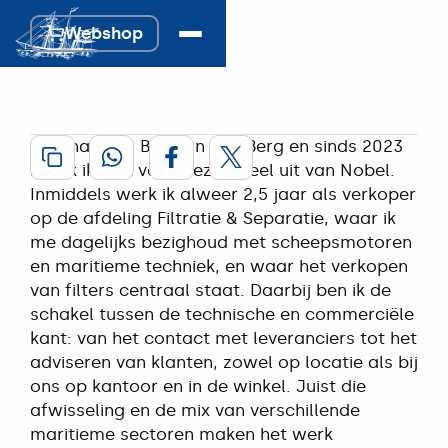
commercieel 
Webshop
Webshop
medewerker bij 
Nobel.
Mijn naam is Ben van den Berg en sinds 2023
5 januari 2025
maak ik met veel plezier deel uit van Nobel.
Inmiddels werk ik alweer 2,5 jaar als verkoper
op de afdeling Filtratie & Separatie, waar ik
me dagelijks bezighoud met scheepsmotoren
en maritieme techniek, en waar het verkopen
van filters centraal staat. Daarbij ben ik de
schakel tussen de technische en commerciële
kant: van het contact met leveranciers tot het
adviseren van klanten, zowel op locatie als bij
ons op kantoor en in de winkel. Juist die
afwisseling en de mix van verschillende
maritieme sectoren maken het werk