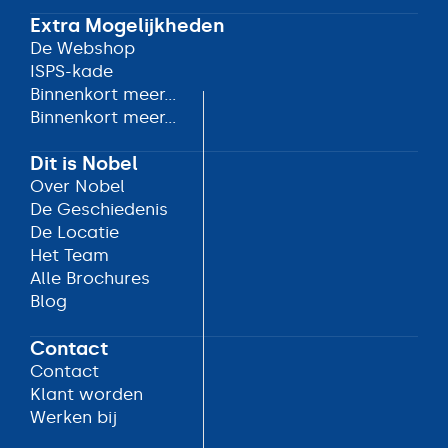
Maatwerk Oplossingen
Extra Mogelijkheden
De Webshop
De Webshop
ISPS-kade
ISPS-kade
Binnenkort meer...
Binnenkort meer...
Binnenkort meer...
Binnenkort meer...
Dit is Nobel
Over Nobel
Over Nobel
De Geschiedenis
De Geschiedenis
De Locatie
De Locatie
Het Team
Het Team
Alle Brochures
Alle Brochures
Blog
Blog
Contact
Contact
Contact
Klant worden
Klant worden
Werken bij
Werken bij