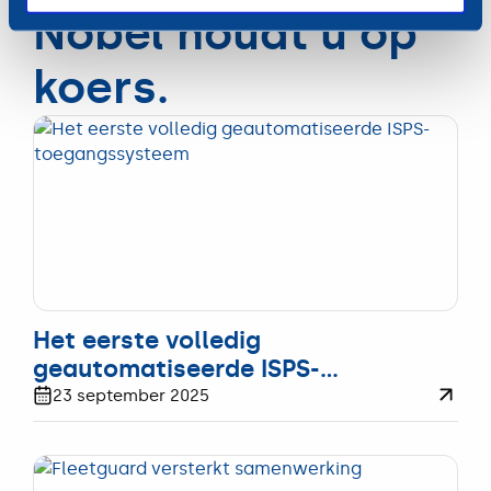
Nobel houdt u op
koers.
UPDATE
Het eerste volledig
geautomatiseerde ISPS-
toegangssysteem.
23 september 2025